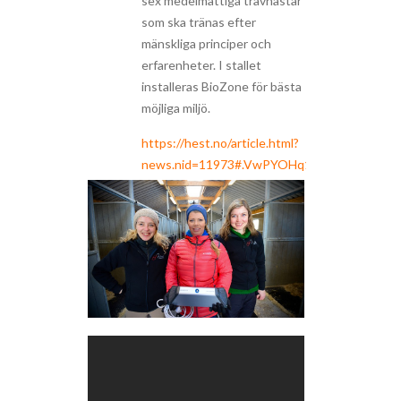
sex medelmåttiga travhästar
som ska tränas efter
mänskliga principer och
erfarenheter. I stallet
installeras BioZone för bästa
möjliga miljö.
https://hest.no/article.html?
news.nid=11973#.VwPYOHq1DIU