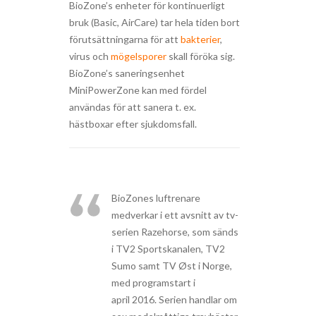
BioZone’s enheter för kontinuerligt
bruk (Basic, AirCare) tar hela tiden bort
förutsättningarna
för att
bakterier
,
virus och
mögelsporer
skall föröka sig.
BioZone’s saneringsenhet
MiniPowerZone kan med fördel
användas för att sanera t. ex.
hästboxar efter
sjukdomsfall.
BioZones luftrenare
medverkar i ett avsnitt av tv-
serien Razehorse, som sänds
i
TV2 Sportskanalen, TV2
Sumo samt TV Øst i Norge,
med programstart i
april 2016. Serien handlar om